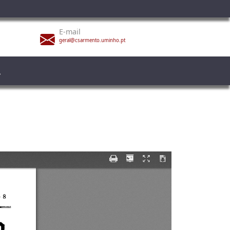
E-mail
geral@csarmento.uminho.pt