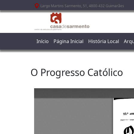
Passar para o conteúdo principal
Largo Martins Sarmento, 51, 4800-432 Guimarães
Início
Página Inicial
História Local
Arqu
O Progresso Católico