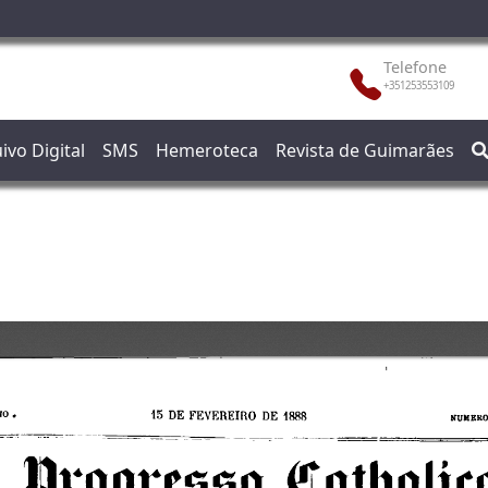
Telefone
+351253553109
ivo Digital
SMS
Hemeroteca
Revista de Guimarães