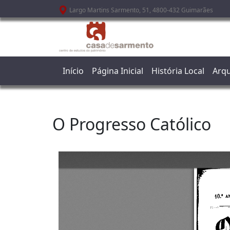
Passar para o conteúdo principal
Largo Martins Sarmento, 51, 4800-432 Guimarães
Início
Página Inicial
História Local
Arqu
O Progresso Católico