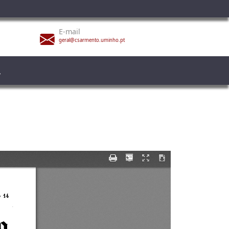
E-mail
geral@csarmento.uminho.pt