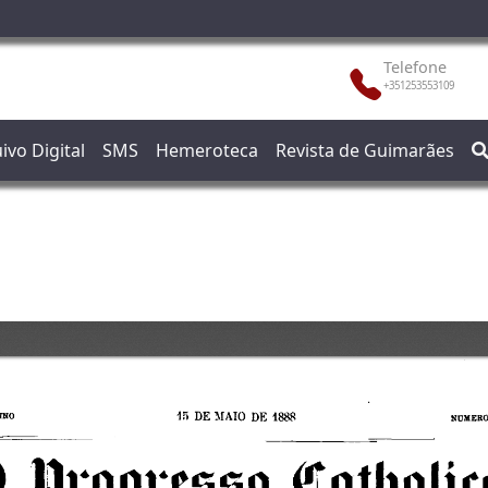
Telefone
+351253553109
ivo Digital
SMS
Hemeroteca
Revista de Guimarães