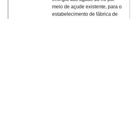
meio de açude existente, para o
estabelecimento de fábrica de
papel em substituição de antiga
azenha e engenho de serração;
pretende inutilizar as moendas
para instalação da fábrica.
Reclamação por ter elevado
açuce com prejuízo para os
proprietários de terrenos a
montante. Reclamação porque a
fábrica mandou vedar com
madeira o açude há cerca de
quatro meses, produzindo ancoro
e paralizando moagem. Licença
para alterar instalações
hidráulicas para aumento de
força motriz. Contém:
requerimentos, plantas, notas de