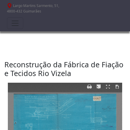
Passar para o conteúdo principal
Largo Martins Sarmento, 51,
4800-432 Guimarães
Reconstrução da Fábrica de Fiação
e Tecidos Rio Vizela