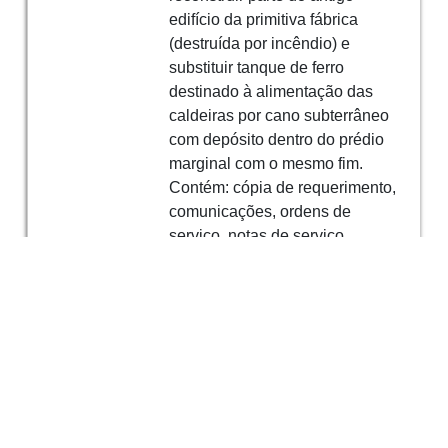
edifício da primitiva fábrica
(destruída por incêndio) e
substituir tanque de ferro
destinado à alimentação das
caldeiras por cano subterrâneo
com depósito dentro do prédio
marginal com o mesmo fim.
Contém: cópia de requerimento,
comunicações, ordens de
serviço, notas de serviço,
despachos, planta, termo de
responsabilidade. Local:
Concelho de Santo Tirso,
Freguesia de Negrelos (São
Tomé), Lugar de Negrelos
Criador
APA-ARHNorte