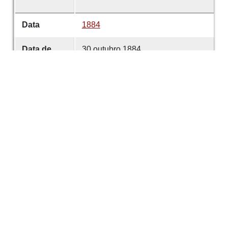
Data
1884
Data de
30 outubro 1884
emissão
Data de
30 outubro 1884
criação
É parte de
Comércio de Guimarães
volume
42
Desenvolvido com
OMEKA-S
por
Casa de