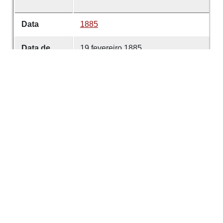
Data
1885
Data de
19 fevereiro 1885
emissão
Data de
19 fevereiro 1885
criação
É parte de
Comércio de Guimarães
volume
69
Desenvolvido com
OMEKA-S
por
Casa de