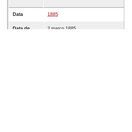
Data
1885
Data de
2 março 1885
emissão
Data de
2 março 1885
criação
É parte de
Comércio de Guimarães
volume
72
Desenvolvido com
OMEKA-S
por
Casa de