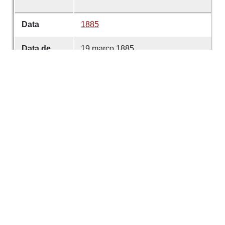
Data
1885
Data de
19 março 1885
emissão
Data de
19 março 1885
criação
É parte de
Comércio de Guimarães
volume
77
Desenvolvido com
OMEKA-S
por
Casa de