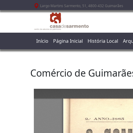
Passar para o conteúdo principal
Largo Martins Sarmento, 51, 4800-432 Guimarães
Início
Página Inicial
História Local
Arqu
Comércio de Guimarãe