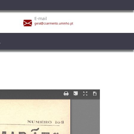
E-mail
geral@csarmento.uminho.pt