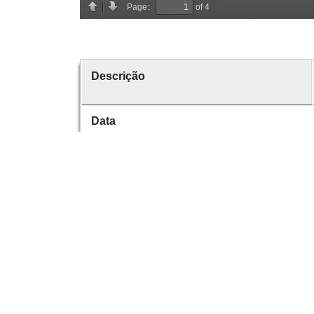
Descrição
Data
Data de emissão
Data de criação
É parte de
volume