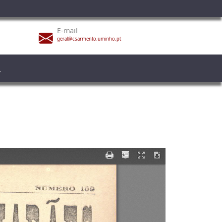
E-mail
geral@csarmento.uminho.pt