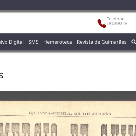
Telefone
+351253553109
ivo Digital
SMS
Hemeroteca
Revista de Guimarães
s