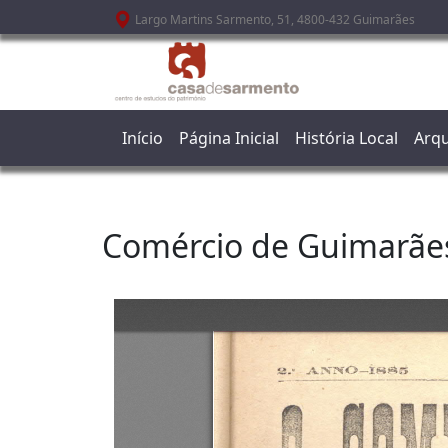
Passar para o conteúdo principal
Largo Martins Sarmento, 51, 4800-432 Guimarães
Início
Página Inicial
História Local
Arqu
Comércio de Guimarãe