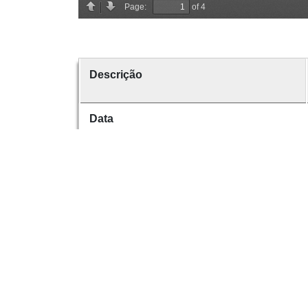
Descrição
Data
Data de emissão
Data de criação
É parte de
volume