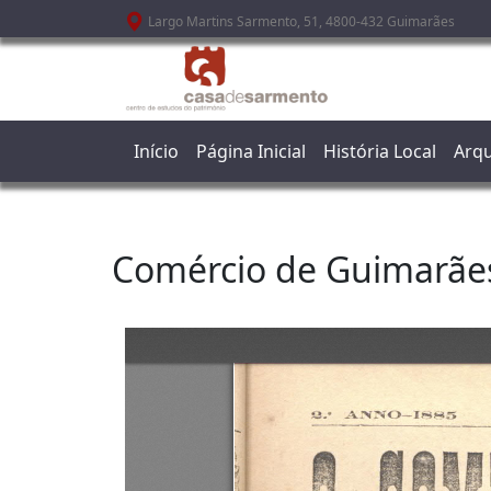
Passar para o conteúdo principal
Largo Martins Sarmento, 51, 4800-432 Guimarães
Início
Página Inicial
História Local
Arqu
Comércio de Guimarãe