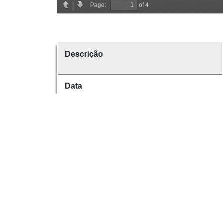
Descrição
Data
Data de emissão
Data de criação
É parte de
volume