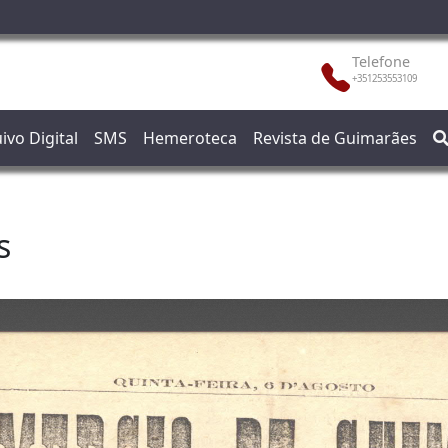
Telefone
+351253553109
ivo Digital
SMS
Hemeroteca
Revista de Guimarães
s