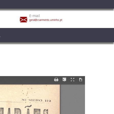
E-mail
geral@csarmento.uminho.pt