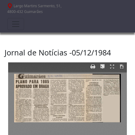
Passar para o conteúdo principal
Largo Martins Sarmento, 51,
4800-432 Guimarães
Jornal de Notícias -05/12/1984