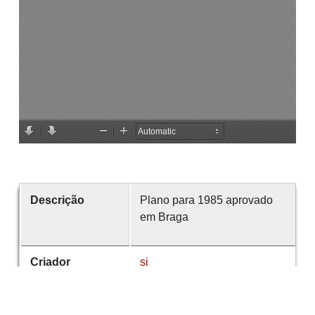
Descrição
Plano para 1985 aprovado
em Braga
Criador
si
Abrangência
Guimarães
espacial