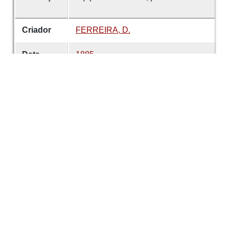
Criador
FERREIRA, D.
Data
1885
número
2
Tema
Sócios
Maria Alexandrina Vieira
Marques
Sociedade Martins
Sarmento
É parte de
Revista de Guimarães