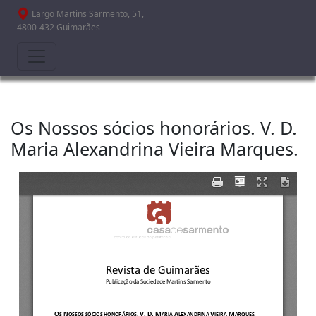
Passar para o conteúdo principal
Largo Martins Sarmento, 51,
4800-432 Guimarães
Os Nossos sócios honorários. V. D.
Maria Alexandrina Vieira Marques.