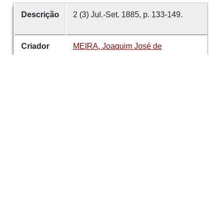
Descrição
2 (3) Jul.-Set. 1885, p. 133-149.
Criador
MEIRA, Joaquim José de
Data
1885
número
2
Tema
Guimarães
Instituições
Misericórdia
Hospital
É parte de
Revista de Guimarães