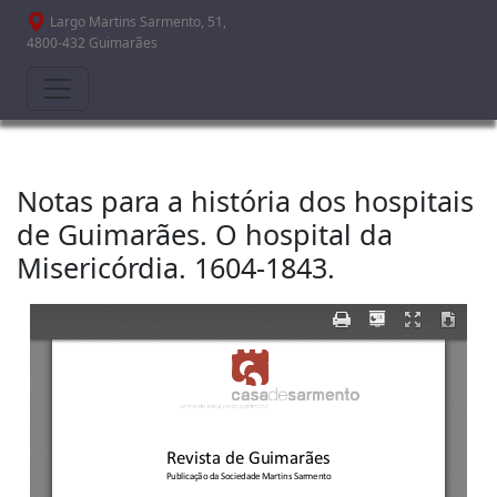
Passar para o conteúdo principal
Largo Martins Sarmento, 51,
4800-432 Guimarães
Notas para a história dos hospitais
de Guimarães. O hospital da
Misericórdia. 1604-1843.