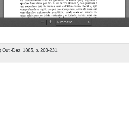
) Out.-Dez. 1885, p. 203-231.
MARÃES, Avelino da Silva
5
ho
Geologia
Economia
População
ista de Guimarães