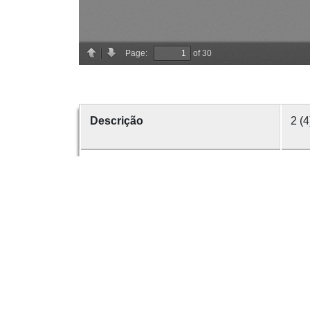
Descrição
2 (4
Criador
GUI
Data
188
número
2
Tema
Min
É parte de
Rev