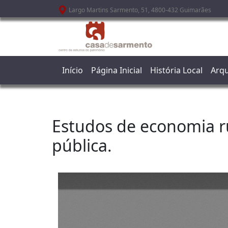
Passar para o conteúdo principal
Largo Martins Sarmento, 51, 4800-432 Guimarães
Início
Página Inicial
História Local
Arqu
Estudos de economia ru
pública.