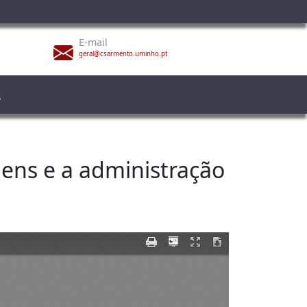
E-mail
geral@csarmento.uminho.pt
mens e a administração