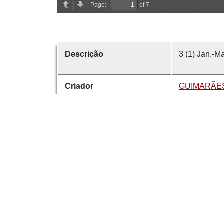
Descrição
3 (1) Jan.-Ma
Criador
GUIMARÃES,
Data
1886
número
3
Tema
Guimarães
I
É parte de
Revista de 