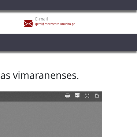
E-mail
geral@csarmento.uminho.pt
ias vimaranenses.