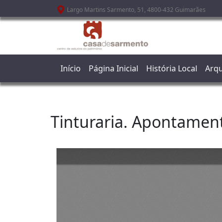
Passar para o conteúdo principal
Largo Martins Sarmento, 51, 4800-432 Guimarães
Início
Página Inicial
História Local
Arqu
Tinturaria. Apontament