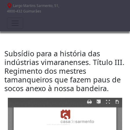
Passar para o conteúdo principal
Largo Martins Sarmento, 51,
4800-432 Guimarães
Subsídio para a história das
indústrias vimaranenses. Título III.
Regimento dos mestres
tamanqueiros que fazem paus de
socos anexo à nossa bandeira.