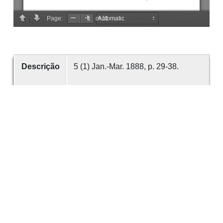
Descrição
5 (1) Jan.-Mar. 1888, p. 29-38.
Criador
GUIMARÃES, Avelino da Silva
Data
1888
número
5
Tema
Guimarães
Indústria
Tamancos
Indústria Vimaranense
É parte de
Revista de Guimarães