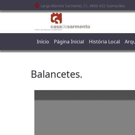
Passar para o conteúdo principal
Largo Martins Sarmento, 51, 4800-432 Guimarães
Início
Página Inicial
História Local
Arqu
Balancetes.