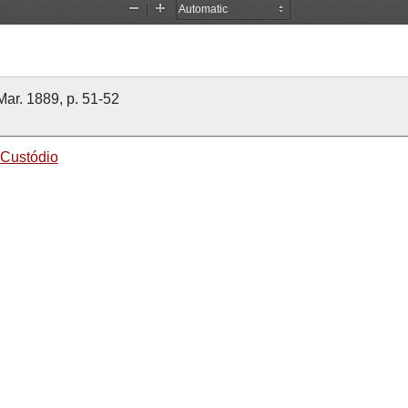
Mar. 1889, p. 51-52
Custódio
titucional
Sociedade Martins Sarmento
e Guimarães