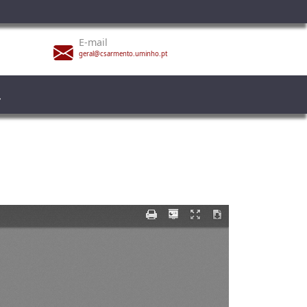
E-mail
geral@csarmento.uminho.pt