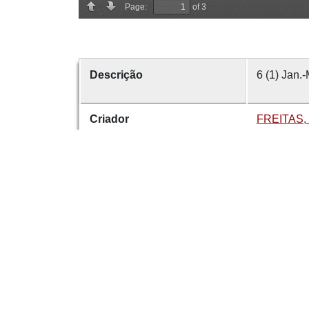
Descrição
6 (1) Jan.-
Criador
FREITAS, 
Data
1889
número
6
Tema
Gestão Ins
É parte de
Revista d