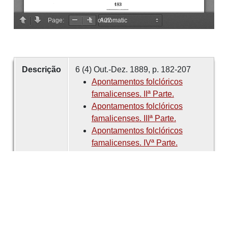
Descrição
6 (4) Out.-Dez. 1889, p. 182-207
Apontamentos folclóricos
famalicenses. IIª Parte.
Apontamentos folclóricos
famalicenses. IIIª Parte.
Apontamentos folclóricos
famalicenses. IVª Parte.
Apontamentos folclóricos
famalicenses. (continuação do
vol. VI, página 207)
Criador
BRANDÃO, Abílio de Magalhães