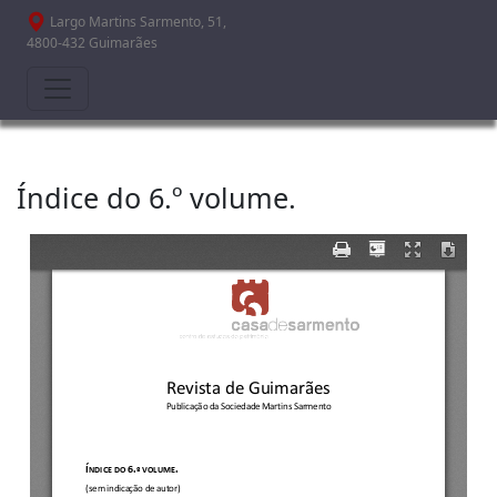
Passar para o conteúdo principal
Largo Martins Sarmento, 51,
4800-432 Guimarães
Índice do 6.º volume.