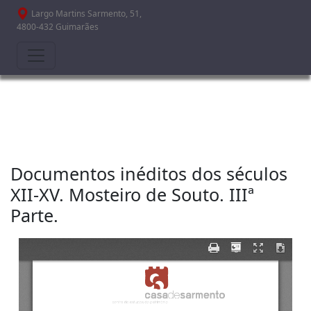
Passar para o conteúdo principal
Largo Martins Sarmento, 51,
4800-432 Guimarães
Documentos inéditos dos séculos
XII-XV. Mosteiro de Souto. IIIª
Parte.