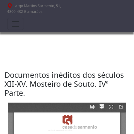
Passar para o conteúdo principal
Largo Martins Sarmento, 51,
4800-432 Guimarães
Documentos inéditos dos séculos
XII-XV. Mosteiro de Souto. IVª
Parte.