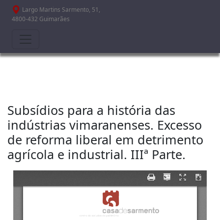
Passar para o conteúdo principal
Largo Martins Sarmento, 51,
4800-432 Guimarães
Subsídios para a história das
indústrias vimaranenses. Excesso
de reforma liberal em detrimento
agrícola e industrial. IIIª Parte.