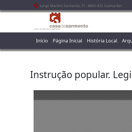
Passar para o conteúdo principal
Largo Martins Sarmento, 51, 4800-432 Guimarães
Início
Página Inicial
História Local
Arqu
Instrução popular. Legi