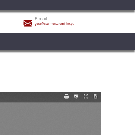
E-mail
geral@csarmento.uminho.pt