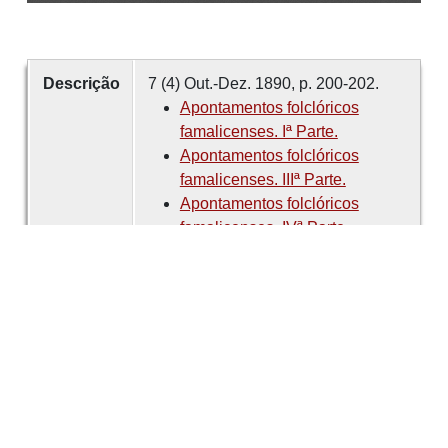
Descrição
7 (4) Out.-Dez. 1890, p. 200-202.
Apontamentos folclóricos
famalicenses. Iª Parte.
Apontamentos folclóricos
famalicenses. IIIª Parte.
Apontamentos folclóricos
famalicenses. IVª Parte.
Criador
BRANDÃO, Abílio de Magalhães
Data
1890
número
7
Tema
Vila Nova de Famalicão
Cultura