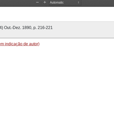
(4) Out.-Dez. 1890, p. 216-221
em indicação de autor)
90
cios
Sociedade Martins Sarmento
vista de Guimarães