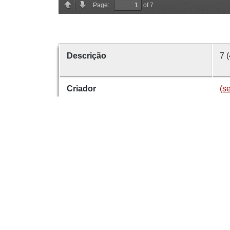
Descrição
7 
Criador
(s
Data
18
número
7
Tema
Só
É parte de
Re