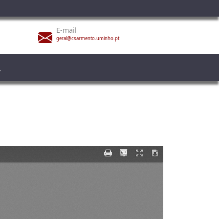
E-mail
geral@csarmento.uminho.pt