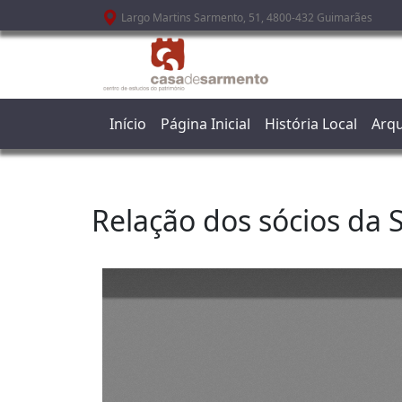
Passar para o conteúdo principal
Largo Martins Sarmento, 51, 4800-432 Guimarães
Início
Página Inicial
História Local
Arqu
Relação dos sócios da