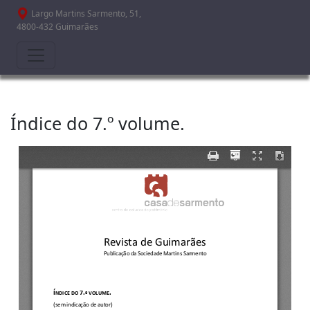
Passar para o conteúdo principal
Largo Martins Sarmento, 51,
4800-432 Guimarães
Índice do 7.º volume.