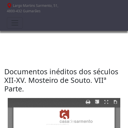
Passar para o conteúdo principal
Largo Martins Sarmento, 51,
4800-432 Guimarães
Documentos inéditos dos séculos
XII-XV. Mosteiro de Souto. VIIª
Parte.