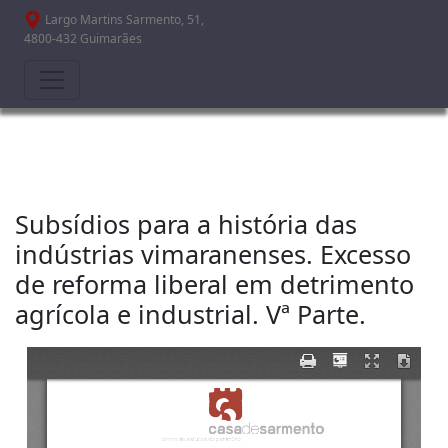
Passar para o conteúdo principal
Largo Martins Sarmento, 51,
4800-432 Guimarães
Subsídios para a história das
indústrias vimaranenses. Excesso
de reforma liberal em detrimento
agrícola e industrial. Vª Parte.