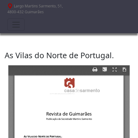
Passar para o conteúdo principal
Largo Martins Sarmento, 51,
4800-432 Guimarães
As Vilas do Norte de Portugal.