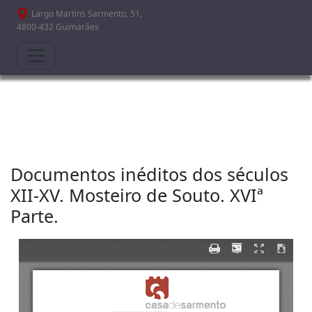
Passar para o conteúdo principal
Largo Martins Sarmento, 51,
4800-432 Guimarães
Documentos inéditos dos séculos
XII-XV. Mosteiro de Souto. XVIª
Parte.