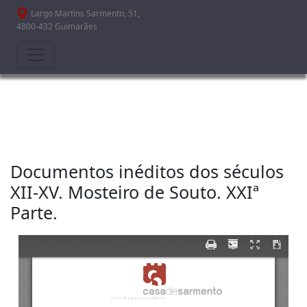
Passar para o conteúdo principal
Largo Martins Sarmento, 51,
4800-432 Guimarães
Documentos inéditos dos séculos
XII-XV. Mosteiro de Souto. XXIª
Parte.