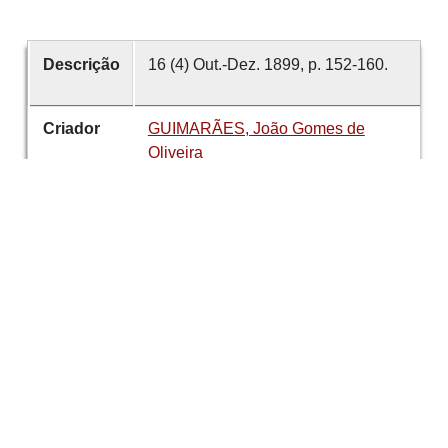
Descrição
16 (4) Out.-Dez. 1899, p. 152-160.
Criador
GUIMARÃES, João Gomes de
Oliveira
Data
1899
número
16
Tema
Correspondência
Padre Bartolomeu
do Quental
Sociedade Martins
Sarmento
Arquivo
É parte de
Revista de Guimarães