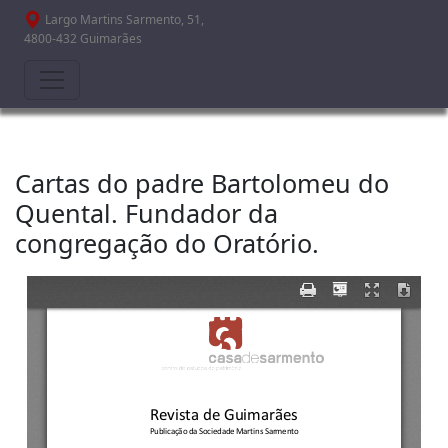
Passar para o conteúdo principal
Largo Martins Sarmento, 51,
4800-432 Guimarães
Cartas do padre Bartolomeu do
Quental. Fundador da
congregação do Oratório.