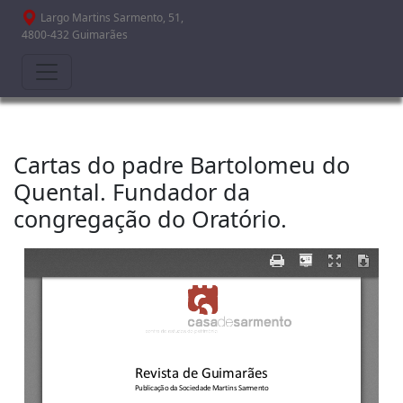
Passar para o conteúdo principal
Largo Martins Sarmento, 51,
4800-432 Guimarães
Cartas do padre Bartolomeu do
Quental. Fundador da
congregação do Oratório.