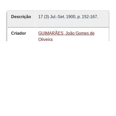
Descrição
17 (3) Jul.-Set. 1900, p. 152-167.
Criador
GUIMARÃES, João Gomes de
Oliveira
Data
1900
número
17
Tema
Correspondência
Padre Bartolomeu
do Quental
Sociedade Martins
Sarmento
Arquivo
É parte de
Revista de Guimarães