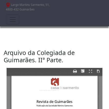
Passar para o conteúdo principal
Largo Martins Sarmento, 51,
4800-432 Guimarães
Arquivo da Colegiada de
Guimarães. IIª Parte.