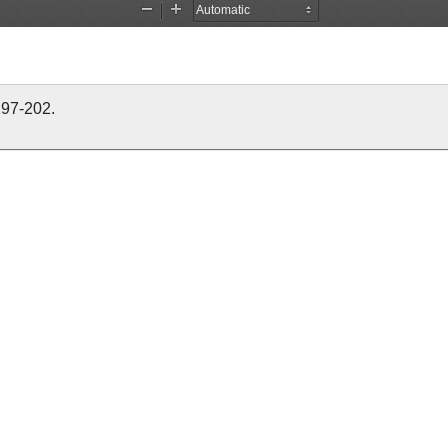
197-202.
co Martins Sarmento
José Pereira Caldas
Sociedade Martins S