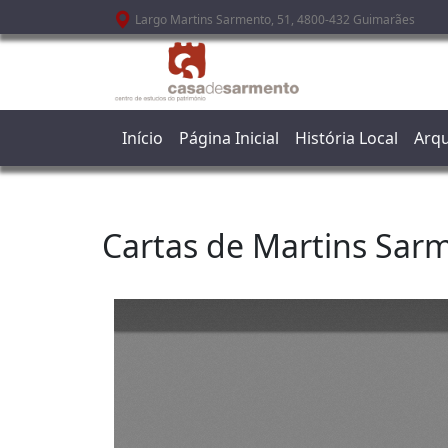
Passar para o conteúdo principal
Largo Martins Sarmento, 51, 4800-432 Guimarães
Início
Página Inicial
História Local
Arqu
Cartas de Martins Sarm