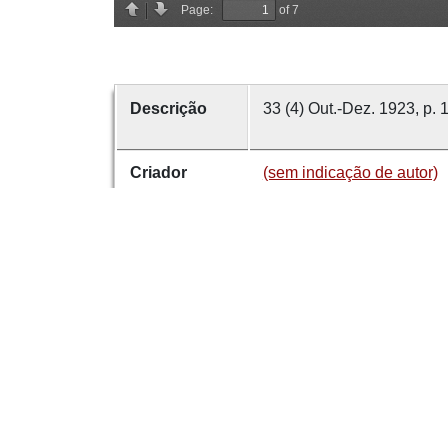
Descrição
33 (4) Out.-Dez. 1923, p. 
Criador
(sem indicação de autor)
Data
1923
número
33
Tema
Correspondência
Francis
É parte de
Revista de Guimarães