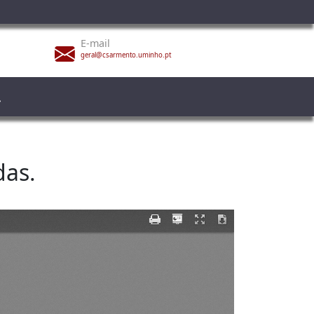
E-mail
geral@csarmento.uminho.pt
das.