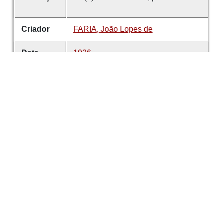
Criador
FARIA, João Lopes de
Data
1926
número
36
Tema
Guimarães
Património Religioso
Colegiada de Nossa Senhora da
Oliveira
É parte de
Revista de Guimarães