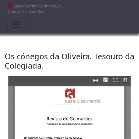
Passar para o conteúdo principal
Largo Martins Sarmento, 51,
4800-432 Guimarães
Os cónegos da Oliveira. Tesouro da
Colegiada.