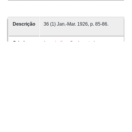
Descrição
36 (1) Jan.-Mar. 1926, p. 85-86.
Criador
(sem indicação de autor)
Data
1926
número
36
Tema
Eventos
António Sérgio
História de
Portugal
É parte de
Revista de Guimarães