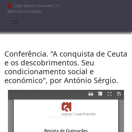
Passar para o conteúdo principal
Largo Martins Sarmento, 51,
4800-432 Guimarães
Conferência. "A conquista de Ceuta
e os descobrimentos. Seu
condicionamento social e
económico", por António Sérgio.