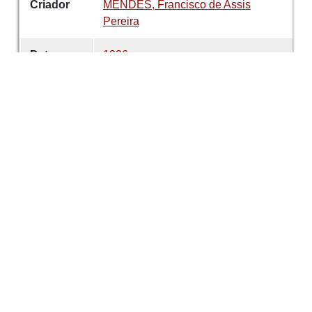
Criador
MENDES, Francisco de Assis
Pereira
Data
1926
número
36
Tema
Gestão Institucional
Sociedade
Martins Sarmento
É parte de
Revista de Guimarães
Desenvolvido com
OMEKA-S
por
Casa de
Sarmento
e
WEBES
| ©
2026