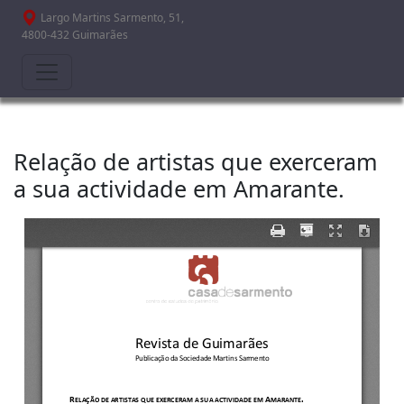
Passar para o conteúdo principal
Largo Martins Sarmento, 51,
4800-432 Guimarães
Relação de artistas que exerceram
a sua actividade em Amarante.