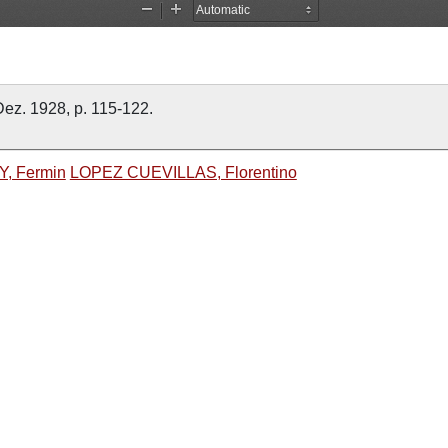
-Dez. 1928, p. 115-122.
, Fermin
LOPEZ CUEVILLAS, Florentino
lar
Crenças
Galiza
Moncorvo
uimarães