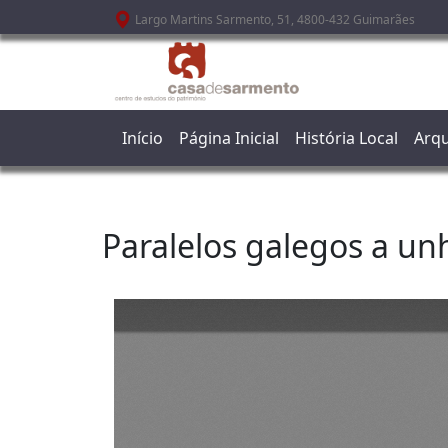
Passar para o conteúdo principal
Largo Martins Sarmento, 51, 4800-432 Guimarães
Início
Página Inicial
História Local
Arqu
Paralelos galegos a un