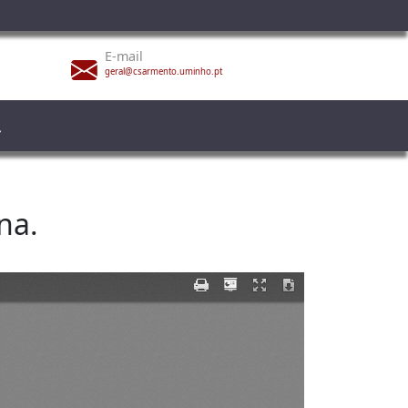
E-mail
geral@csarmento.uminho.pt
na.