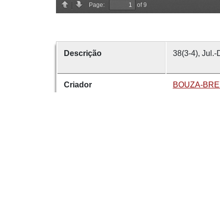
Descrição
38(3-4), Jul.
Criador
BOUZA-BREY
Data
1928
número
38
Tema
Cultura Popu
É parte de
Revista de G