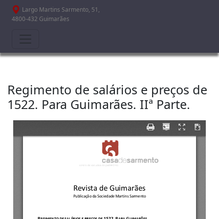
Passar para o conteúdo principal
Largo Martins Sarmento, 51,
4800-432 Guimarães
Regimento de salários e preços de
1522. Para Guimarães. IIª Parte.