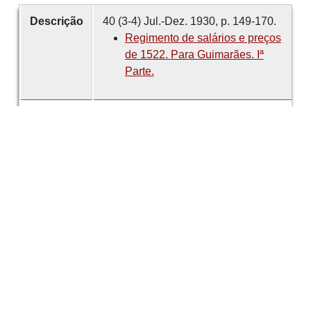
Descrição
40 (3-4) Jul.-Dez. 1930, p. 149-170.
Regimento de salários e preços
de 1522. Para Guimarães. Iª
Parte.
Criador
ALMEIDA, Eduardo de
Data
1930
número
40
Tema
Guimarães
História
Economia
História de Guimarães
É parte de
Revista de Guimarães