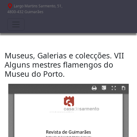
Passar para o conteúdo principal
Largo Martins Sarmento, 51,
4800-432 Guimarães
Museus, Galerias e colecções. VII
Alguns mestres flamengos do
Museu do Porto.