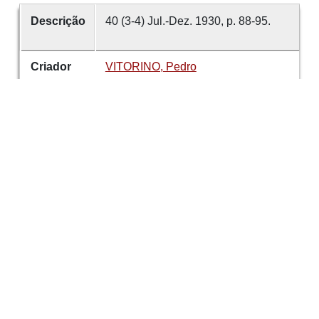
Descrição
40 (3-4) Jul.-Dez. 1930, p. 88-95.
Criador
VITORINO, Pedro
Data
1930
número
40
Tema
Artes
Museu Municipal do Porto
Mestres Flamengos
É parte de
Revista de Guimarães