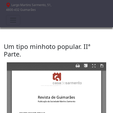
Passar para o conteúdo principal
Largo Martins Sarmento, 51,
4800-432 Guimarães
Um tipo minhoto popular. IIª
Parte.