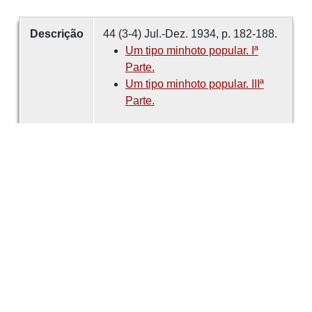
Descrição
44 (3-4) Jul.-Dez. 1934, p. 182-188.
Um tipo minhoto popular. Iª
Parte.
Um tipo minhoto popular. IIIª
Parte.
Criador
RODRIGUES, Adriano
Data
1934
número
44
Tema
Minho
Relato de Viagem
Medicina
Tradicional
Cirurgião
É parte de
Revista de Guimarães