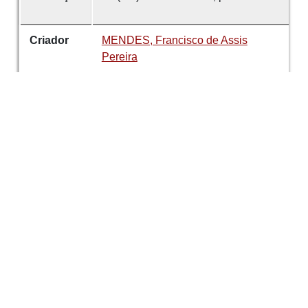
Criador
MENDES, Francisco de Assis
Pereira
Data
1934
número
44
Tema
Gestão Institucional
Sociedade
Martins Sarmento
É parte de
Revista de Guimarães