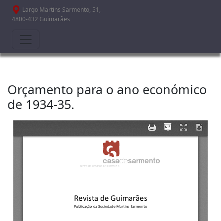
Passar para o conteúdo principal
Largo Martins Sarmento, 51,
4800-432 Guimarães
Orçamento para o ano económico
de 1934-35.