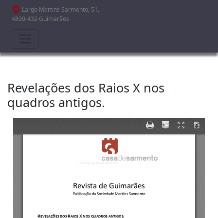
Passar para o conteúdo principal
Largo Martins Sarmento, 51,
4800-432 Guimarães
Revelações dos Raios X nos
quadros antigos.