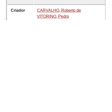
Criador
CARVALHO, Roberto de
VITORINO, Pedro
Data
1937
número
47
Tema
Arte
Pintura
Raios X
É parte de
Revista de Guimarães
Desenvolvido com
OMEKA-S
por
Casa de
Sarmento
e
WEBES
| ©
2026