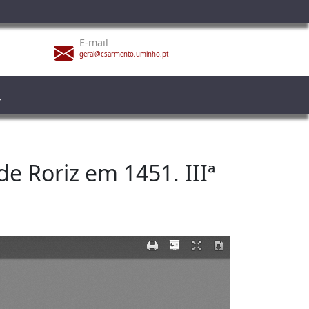
E-mail
geral@csarmento.uminho.pt
e Roriz em 1451. IIIª