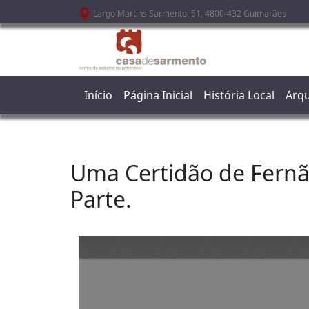
Passar para o conteúdo principal
Largo Martins Sarmento, 51, 4800-432 Guimarães
Início
Página Inicial
História Local
Arqu
Uma Certidão de Fernão
Parte.