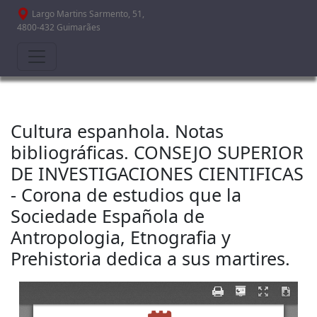
Passar para o conteúdo principal
Largo Martins Sarmento, 51,
4800-432 Guimarães
Cultura espanhola. Notas
bibliográficas. CONSEJO SUPERIOR
DE INVESTIGACIONES CIENTIFICAS
- Corona de estudios que la
Sociedade Española de
Antropologia, Etnografia y
Prehistoria dedica a sus martires.