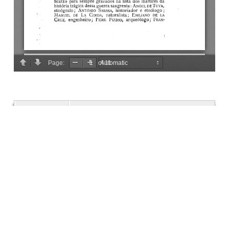
Descrição
53 (3-4) Jul.-Dez. 1943, p. 273-282.
Criador
CARDOSO, Mário
Data
1943
número
53
Tema
Espanha
Arqueologia
Pré-história