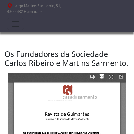
Passar para o conteúdo principal
Largo Martins Sarmento, 51,
4800-432 Guimarães
Os Fundadores da Sociedade
Carlos Ribeiro e Martins Sarmento.