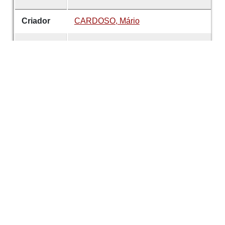
Criador
CARDOSO, Mário
Data
1945
número
55
Tema
Arqueologia
Sociedade Carlos
Ribeiro
Francisco Martins Sarmento
É parte de
Revista de Guimarães
Desenvolvido com
OMEKA-S
por
Casa de
Sarmento
e
WEBES
| ©
2026