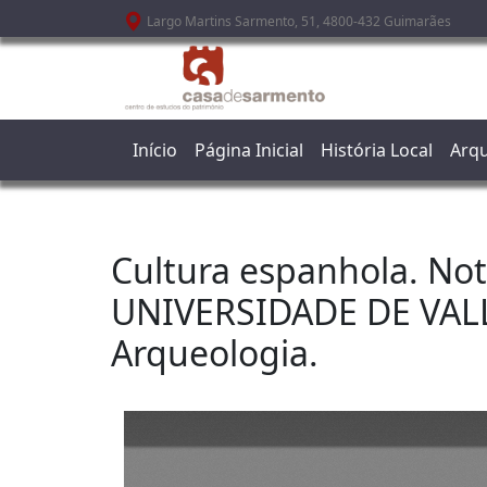
Passar para o conteúdo principal
Largo Martins Sarmento, 51, 4800-432 Guimarães
Início
Página Inicial
História Local
Arqu
Cultura espanhola. Not
UNIVERSIDADE DE VALLA
Arqueologia.