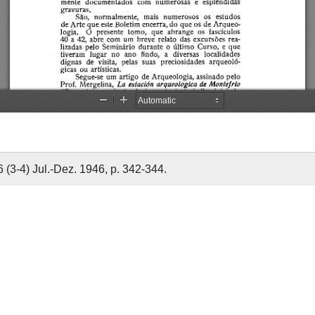
6 (3-4) Jul.-Dez. 1946, p. 342-344.
ARDOSO, Mário
946
6