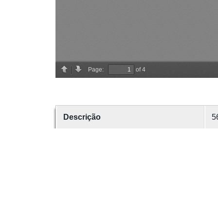
Descrição
5
Criador
C
Data
1
número
5